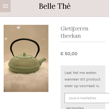
Belle Thé
Ga
direct
naar
de
Gietijzeren
hoofdinhoud
theekan
€ 50,00
Laat het me weten
wanneer dit product
weer op voorraad is.
Verzenden