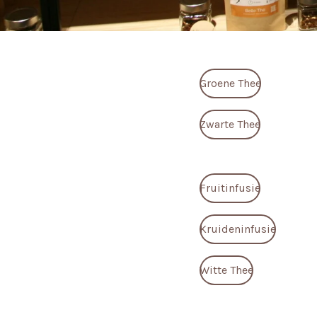
Groene Thee
Zwarte Thee
Fruitinfusie
Kruideninfusie
Witte Thee