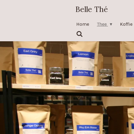
Ga
Belle Thé
direct
naar
Home
Thee
Koffie
de
hoofdinhoud