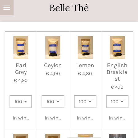
Belle Thé
Ga
direct
naar
de
hoofdinhoud
Earl
Ceylon
Lemon
English
Grey
Breakfa
€ 4,00
€ 4,80
st
€ 4,90
€ 4,10
In winkelwagen
In winkelwagen
In winkelwagen
In winkelwa