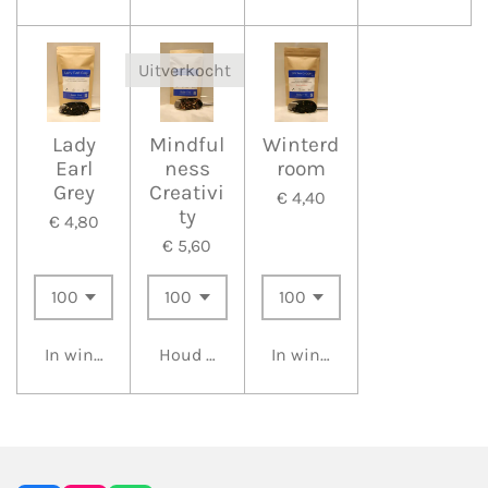
Uitverkocht
Lady
Mindful
Winterd
Earl
ness
room
Grey
Creativi
€ 4,40
ty
€ 4,80
€ 5,60
In winkelwagen
Houd mij op de hoogte
In winkelwagen