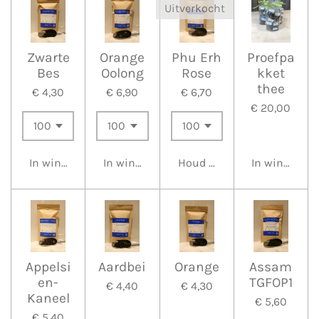
Uitverkocht
Zwarte
Orange
Phu Erh
Proefpa
Bes
Oolong
Rose
kket
thee
€ 4,30
€ 6,90
€ 6,70
€ 20,00
In winkelwagen
In winkelwagen
Houd mij op de hoogte
In winkelwa
Appelsi
Aardbei
Orange
Assam
en-
TGFOP1
€ 4,40
€ 4,30
Kaneel
€ 5,60
€ 5,40