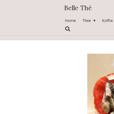
Ga
Belle Thé
direct
naar
Home
Thee
Koffie
de
hoofdinhoud