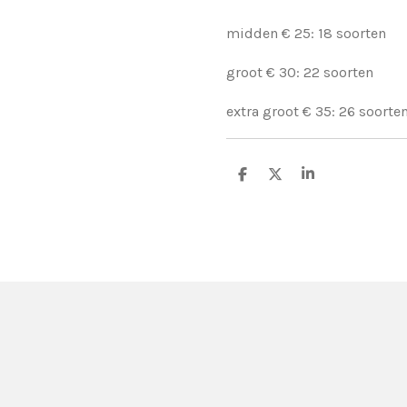
midden € 25: 18 soorten
groot € 30: 22 soorten
extra groot € 35: 26 soorte
D
D
S
e
e
h
l
e
a
e
l
r
n
e