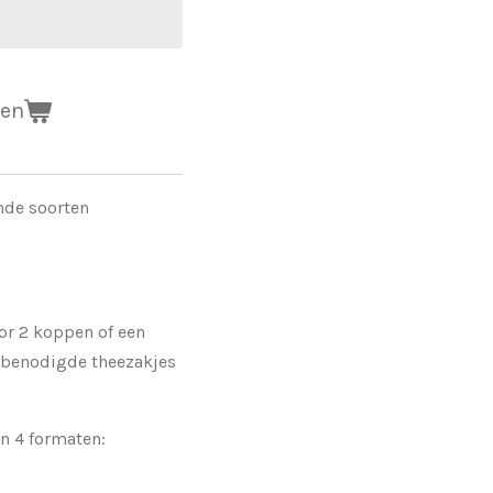
gen
nde soorten
or 2 koppen of een
e benodigde theezakjes
in 4 formaten: