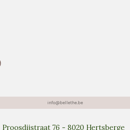
n
info@bellethe.be
roosdijstraat 76 - 8020 Hertsb