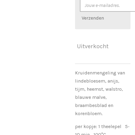
Verzenden
Uitverkocht
Kruidenmengeling van
lindebloesem, anijs,
tijm, heemst, walstro,
blauwe malve,
braambesblad en
korenbloem.
per kopje: 1 theelepel 5-
10 min 100°C