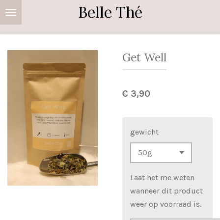
Belle Thé
Ga
direct
naar
de
Get Well
hoofdinhoud
€ 3,90
gewicht
Laat het me weten
wanneer dit product
weer op voorraad is.