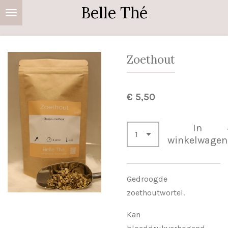
Belle Thé
Ga
direct
naar
de
Zoethout
hoofdinhoud
€ 5,50
In
winkelwagen
Gedroogde
zoethoutwortel.
Kan