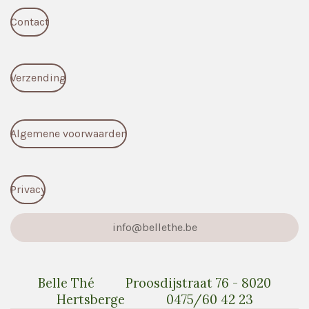
o
g
A
Contact
o
r
p
k
a
p
m
Verzending
Algemene voorwaarden
Privacy
info@bellethe.be
Belle Thé Proosdijstraat 76 - 8020
Hertsberge 0475/60 42 23