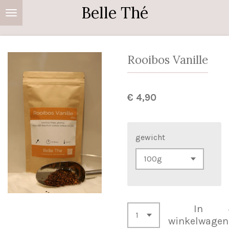
Belle Thé
Ga
direct
naar
de
Rooibos Vanille
hoofdinhoud
€ 4,90
gewicht
In
winkelwagen