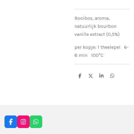
Rooibos, aroma,
natuurlijk bourbon
vanille extract (0,5%)
per kopje: 1 theelepel 6-
8 min 100°C
D
D
S
D
e
e
h
e
l
e
a
l
e
l
r
e
n
e
n
F
I
W
a
n
h