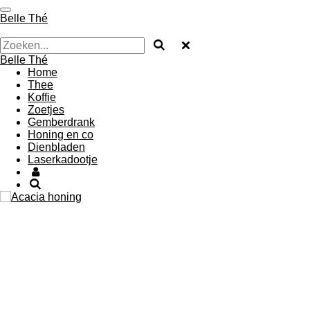
Ga
Belle Thé
direct
naar
de
Belle Thé
hoofdinhoud
Home
Thee
Koffie
Zoetjes
Gemberdrank
Honing en co
Dienbladen
Laserkadootje